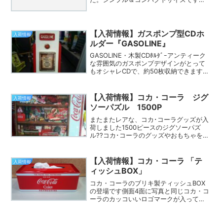
が、存在感バツグンです。W465×H200
その他にも１点物のアンティークパブミ
ラーも入荷しています。なかなか入手で
きないものばか...
【入荷情報】ガスポンプ型CDホ
入荷情報
ルダー『GASOLINE』
GASOLINE・木製CDﾎﾙﾀﾞｰアンティーク
な雰囲気のガスポンプデザインがとって
もオシャレCDで、約50枚収納できます。
細部まで細かく作り込んであります。側
面には、ガソリン注入ホースが細かい仕
様ですCDホルダーとしてはもちろんです
【入荷情報】コカ・コーラ ジグ
入荷情報
が、お...
ソーパズル 1500P
またまたレアな、コカ･コーラグッズが入
荷しました1500ピースのジグソーパズ
ル??コカ･コーラのグッズやおもちゃを木
製棚に詰め込んだイラストがとってもカ
ワイイです。完成サイズは、
763mm×922mm。ジグソーは作る過程が
【入荷情報】コカ・コーラ 「テ
入荷情報
ワクワク楽しいもの...
ィッシュBOX」
コカ・コーラのブリキ製ティッシュBOX
の登場です側面4面に写真と同じコカ・コ
ーラのカッコいいロゴマークが入ってい
ます。上のふたが、パカッと開いて、テ
ィッシュを入れるだけなんというお手軽