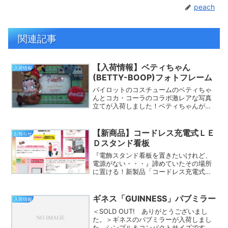
peach
関連記事
【入荷情報】ベティちゃん
入荷情報
(BETTY-BOOP)フォトフレーム
パイロットのコスチュームのベティちゃ
んとコカ・コーラのコラボ激レアな写真
立てが入荷しました！ベティちゃんが手
に持ったコカ・コーラのボトルから、計
器類まで、とても細かくリアルに再現画
像ではあまりわからないのですが、実物
【新商品】コードレス充電式ＬＥ
お知らせ
は迫力がありますよ〜。存...
Ｄスタンド看板
『電飾スタンド看板を置きたいけれど、
電源がない・・・』諦めていたその場所
に置ける！新製品「コードレス充電式Ｌ
ＥＤ電飾スタンド看板」が登場しまし
た。高輝度・省エネのＬＥＤと、大容量
バッテリーを採用し長時間点灯を実現！
ギネス「GUINNESS」パブミラー
入荷情報
女性でも楽々とりかえ可能な...
＜SOLD OUT! ありがとうございまし
た。＞ギネスのパブミラーが入荷しまし
た。シンプル＆コンパクトサイズです