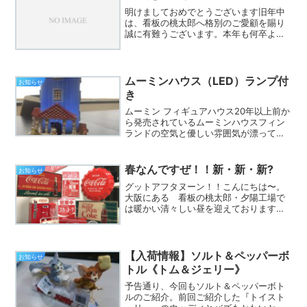
1月5日(月)...
明けましておめでとうございます旧年中
は、看板の桃太郎へ格別のご愛顧を賜り
誠に有難うございます。本年も何卒よろ
しくお願いいたします。さて、２００８
年も桃太郎恒例の１月９日・１０日・１
１日のえべっさん開催期間中限定セール
を行います。弊社取扱商品...
ムーミンハウス（LED）ランプ付
お知らせ
き
ムーミン フィギュアハウス20年以上前か
ら発売されているムーミンハウスフィン
ランドの空気と優しい雰囲気が漂ってい
ます。今回のムーミンハウスには、7体の
仲間となんとほっこりするLEDライトが
付いています。机の上やベット周辺に飾
春なんですぜ！！新・新・新?
お知らせ
るのもいいのでは...
グットアフタヌーン！！こんにちは〜。
大阪にある 看板の桃太郎・夕陽工場で
は暖かい清々しい昼を迎えております。
そんな春を感じながら、何故 ラッタッ
ター全般にカゴが付いていないの
か・・・深く掘り下げて考えておりま
す。なんでバイクにカゴないの？？...
【入荷情報】ソルト＆ペッパーボ
お知らせ
トル《トム＆ジェリー》
予告通り、今回もソルト＆ペッパーボト
ルのご紹介。前回ご紹介した『トイスト