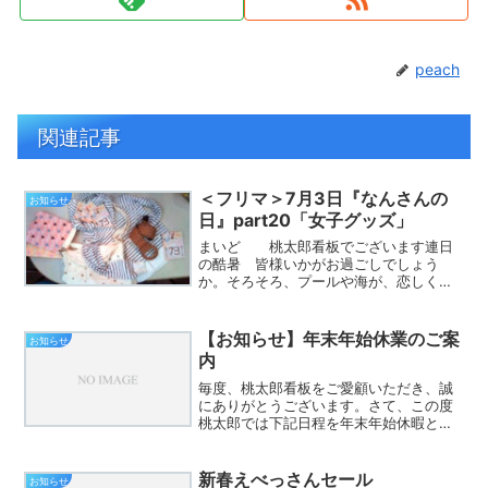
peach
関連記事
＜フリマ＞7月3日『なんさんの
お知らせ
日』part20「女子グッズ」
まいど 桃太郎看板でございます連日
の酷暑 皆様いかがお過ごしでしょう
か。そろそろ、プールや海が、恋しくな
ってきましたよねそこで今回の、7月3日
『なんさんの日』桃太郎フリマおススメ
品はコチラ【暑〜い夏海へ急げGIRL’Sセ
【お知らせ】年末年始休業のご案
お知らせ
ット】マリンボーダ...
内
毎度、桃太郎看板をご愛顧いただき、誠
にありがとうございます。さて、この度
桃太郎では下記日程を年末年始休暇とさ
せていただきます。何卒ご了解頂けます
よう宜しくお願い申し上げます。《休業
期間》平成26年12月30日(火)〜平成27年
新春えべっさんセール
お知らせ