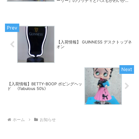
ーリー』のウッディとバズもかわいかっ
たですが、コチラもキュートで大人気の
二人組。『トム＆ジェリー』です逃げる
ジェリーに、追うトム。まさに定番のワ
ンシーンですね。ロゴの入...
【入荷情報】 GUINNESS デスクトップネ
オン
【入荷情報】BETTY-BOOP ボビングヘッ
ド 《fabulous 50’s》
ホーム
お知らせ